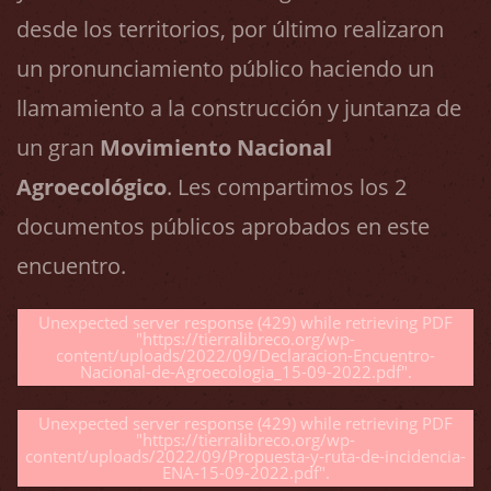
desde los territorios, por último realizaron
un pronunciamiento público haciendo un
llamamiento a la construcción y juntanza de
un gran
Movimiento Nacional
Agroecológico
. Les compartimos los 2
documentos públicos aprobados en este
encuentro.
Unexpected server response (429) while retrieving PDF
"https://tierralibreco.org/wp-
content/uploads/2022/09/Declaracion-Encuentro-
Nacional-de-Agroecologia_15-09-2022.pdf".
Unexpected server response (429) while retrieving PDF
"https://tierralibreco.org/wp-
content/uploads/2022/09/Propuesta-y-ruta-de-incidencia-
ENA-15-09-2022.pdf".