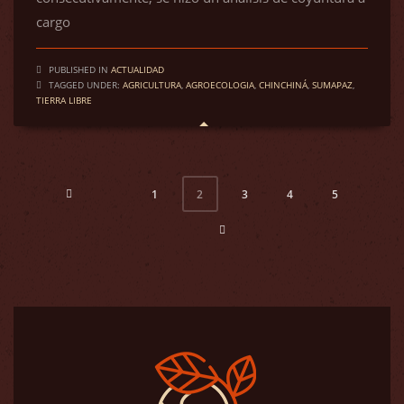
cargo
PUBLISHED IN
ACTUALIDAD
TAGGED UNDER:
AGRICULTURA
,
AGROECOLOGIA
,
CHINCHINÁ
,
SUMAPAZ
,
TIERRA LIBRE
1
3
4
5
2