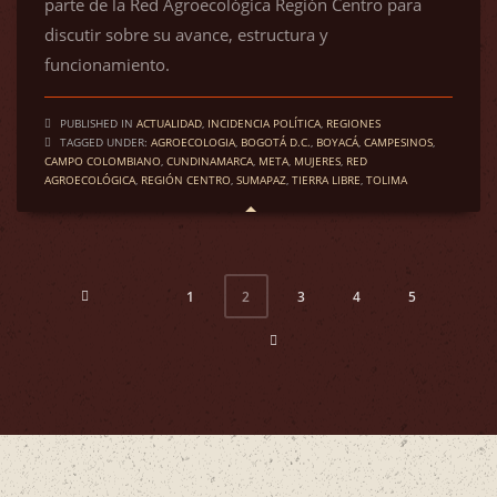
parte de la Red Agroecológica Región Centro para
discutir sobre su avance, estructura y
funcionamiento.
PUBLISHED IN
ACTUALIDAD
,
INCIDENCIA POLÍTICA
,
REGIONES
TAGGED UNDER:
AGROECOLOGIA
,
BOGOTÁ D.C.
,
BOYACÁ
,
CAMPESINOS
,
CAMPO COLOMBIANO
,
CUNDINAMARCA
,
META
,
MUJERES
,
RED
AGROECOLÓGICA
,
REGIÓN CENTRO
,
SUMAPAZ
,
TIERRA LIBRE
,
TOLIMA
1
3
4
5
2