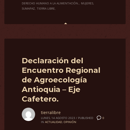
DERECHO HUMANO A LA ALIMENTACIÓN.
MUJERES
SUMAPAZ
TIERRA LIBRE
Declaración del
Encuentro Regional
de Agroecología
Antioquia – Eje
Cafetero.
tierralibre
0
LUNES, 14 AGOSTO 2023
/
PUBLISHED
IN
ACTUALIDAD
,
OPINIÓN