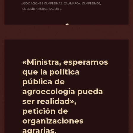
ASOCIACIONES CAMPESINAS
CAJAMARCA
CAMPESINOS
COLOMBIA RURAL
SABERES
«Ministra, esperamos
que la política
pública de
agroecologia pueda
ser realidad»,
petición de
organizaciones
agrarias.