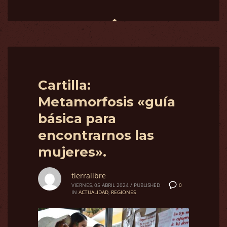
Cartilla:
Metamorfosis «guía
básica para
encontrarnos las
mujeres».
tierralibre
0
VIERNES, 05 ABRIL 2024
/
PUBLISHED
IN
ACTUALIDAD
,
REGIONES